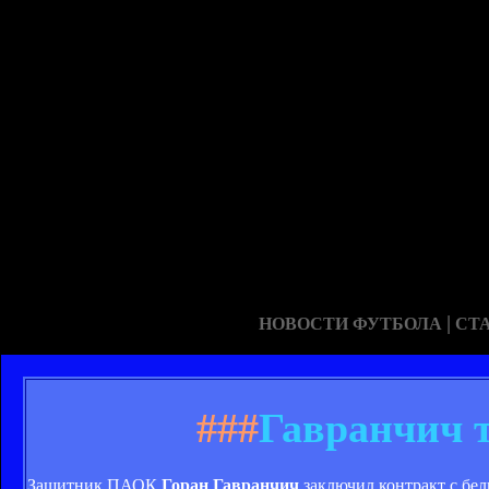
|
НОВОСТИ ФУТБОЛА
СТ
###
Гавранчич 
Защитник ПАОК
Горан Гавранчич
заключил контракт с бел